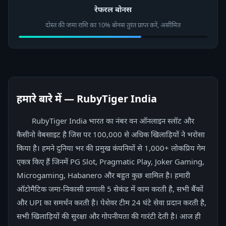
रेफरल बोनस
दोस्त की जमा राशि का 10% बोनस तुरंत प्राप्त करें, असीमित
हमारे बारे में — RubyTiger India
RubyTiger India भारत का नंबर वन ऑनलाइन स्लॉट और
कैसीनो वेबसाइट है जिस पर 100,000 से अधिक खिलाड़ियों ने भरोसा
किया है। हमने दुनिया भर की प्रमुख कंपनियों से 1,000+ लोकप्रिय गेम
एकत्र किए हैं जिनमें PG Slot, Pragmatic Play, Joker Gaming,
Microgaming, Habanero और बहुत कुछ शामिल है। हमारी
ऑटोमैटिक जमा-निकासी प्रणाली 5 सेकंड में काम करती है, सभी बैंकों
और UPI का समर्थन करती है। पेशेवर टीम 24 घंटे सेवा प्रदान करती है,
सभी खिलाड़ियों की सुरक्षा और गोपनीयता की गारंटी देती है। आज ही