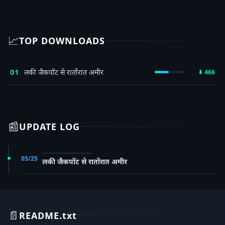
📈
TOP DOWNLOADS
लकी जैकपॉट से रातोंरात अमीर
⬇ 466
📰
UPDATE LOG
05/25
लकी जैकपॉट से रातोंरात अमीर
📄
README.txt