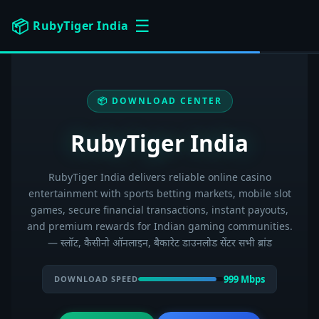
☰
📦
RubyTiger India
📦 DOWNLOAD CENTER
RubyTiger India
RubyTiger India delivers reliable online casino
entertainment with sports betting markets, mobile slot
games, secure financial transactions, instant payouts,
and premium rewards for Indian gaming communities.
— स्लॉट, कैसीनो ऑनलाइन, बैकारेट डाउनलोड सेंटर सभी ब्रांड
999 Mbps
DOWNLOAD SPEED