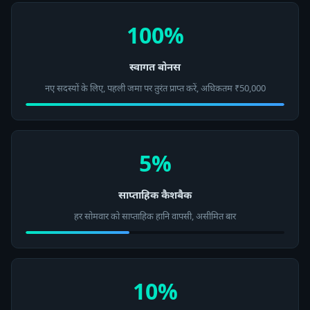
100%
स्वागत बोनस
नए सदस्यों के लिए, पहली जमा पर तुरंत प्राप्त करें, अधिकतम ₹50,000
5%
साप्ताहिक कैशबैक
हर सोमवार को साप्ताहिक हानि वापसी, असीमित बार
10%