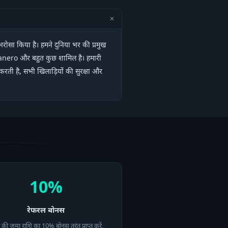
✕
ा किया है। हमने दुनिया भर की प्रमुख
anero और बहुत कुछ शामिल है। हमारी
करती है, सभी खिलाड़ियों की सुरक्षा और
10%
रेफरल बोनस
त की जमा राशि का 10% बोनस तुरंत प्राप्त करें,