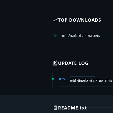
📈
TOP DOWNLOADS
लकी जैकपॉट से रातोंरात अमीर
📰
UPDATE LOG
05/25
लकी जैकपॉट से रातोंरात अमीर
📄
README.txt