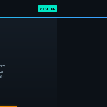
⚡ FAST DL
orts
tant
ॉट,