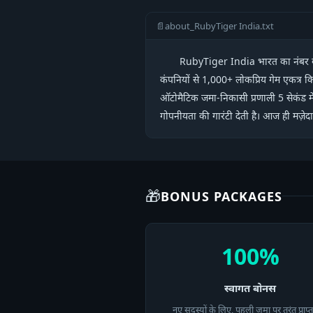
📄
about_RubyTiger India.txt
RubyTiger India भारत का नंबर वन 
कंपनियों से 1,000+ लोकप्रिय गेम एकत
ऑटोमैटिक जमा-निकासी प्रणाली 5 सेकंड में
गोपनीयता की गारंटी देती है। आज ही मज़ेद
🎁
BONUS PACKAGES
100%
स्वागत बोनस
नए सदस्यों के लिए, पहली जमा पर तुरंत प्राप्त 