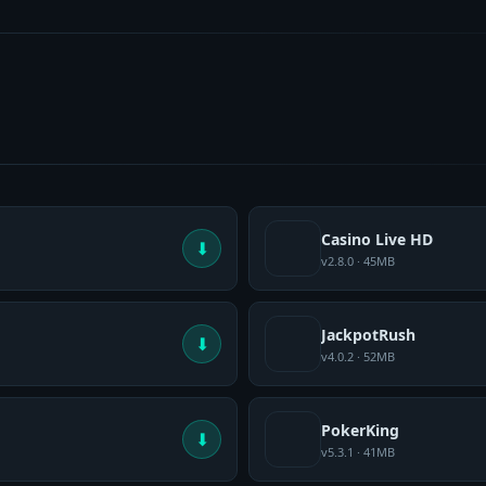
Casino Live HD
⬇
v2.8.0 · 45MB
JackpotRush
⬇
v4.0.2 · 52MB
PokerKing
⬇
v5.3.1 · 41MB