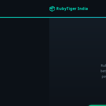
📦
RubyTiger India
Rub
bet
pa